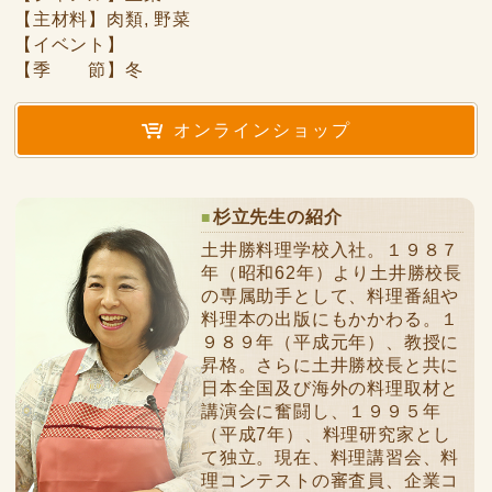
【主材料】肉類, 野菜
【イベント】
【季 節】冬
オンラインショップ
杉立先生の紹介
土井勝料理学校入社。１９８７
年（昭和62年）より土井勝校長
の専属助手として、料理番組や
料理本の出版にもかかわる。１
９８９年（平成元年）、教授に
昇格。さらに土井勝校長と共に
日本全国及び海外の料理取材と
講演会に奮闘し、１９９５年
（平成7年）、料理研究家とし
て独立。現在、料理講習会、料
理コンテストの審査員、企業コ