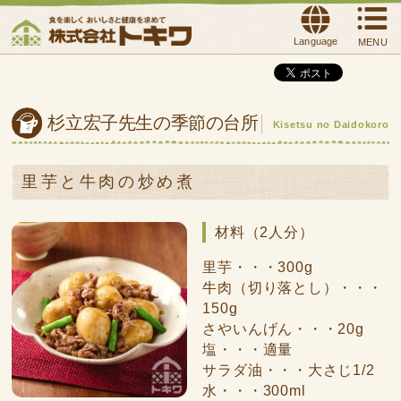
Language
MENU
杉立宏子先生の季節の台所
Kisetsu no Daidokoro
里芋と牛肉の炒め煮
材料（2人分）
里芋・・・300g
牛肉（切り落とし）・・・
150g
さやいんげん・・・20g
塩・・・適量
サラダ油・・・大さじ1/2
水・・・300ml