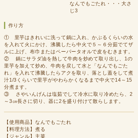
なんでもごたれ・・・大さ
じ3
作り方
① 里芋はきれいに洗って鍋に入れ、かぶるくらいの水
を入れて火にかけ、沸騰したら中火で５～６分茹でてザ
ルに上げ、布巾またはペーパータオルで皮をむきます。
② 鍋にサラダ油を熱して牛肉を炒めて取り出し、1の
里芋を加えて炒め、牛肉を戻して水と「なんでもごた
れ」を入れて沸騰したらアクを取り、落とし蓋をして煮
汁1/3くらいで里芋がやわらかくなるまで中火で14～15
分煮ます。
③ さやいんげんは塩茹でして冷水に取り冷めたら、2
～3㎝長さに切り、器に2を盛り付けて散らします。
【使用商品】なんでもごたれ
【料理方法】煮る
【ジャンル】主菜