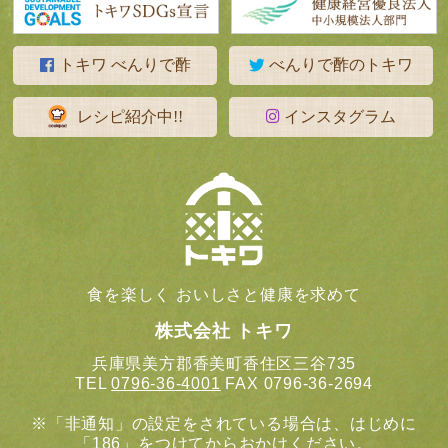
トキワ べんりで酢
べんりで酢のトキワ
レシピ紹介中!!
インスタグラム
食を楽しく おいしさと健康を求めて
株式会社 トキワ
兵庫県美方郡香美町香住区三谷735
TEL
0796-36-4001
FAX 0796-36-2694
※「非通知」の設定をされている場合は、はじめに
「186」をつけてからおかけください。